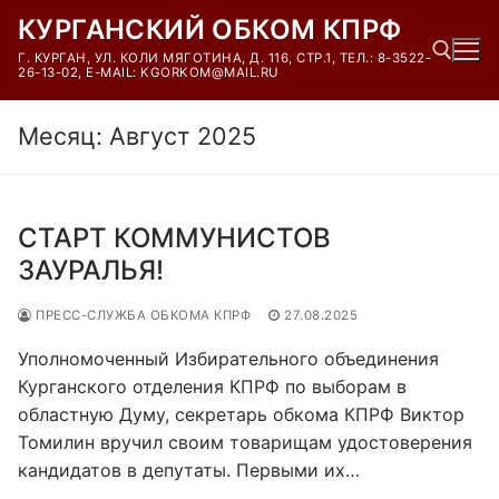
Перейти
КУРГАНСКИЙ ОБКОМ КПРФ
к
Г. КУРГАН, УЛ. КОЛИ МЯГОТИНА, Д. 116, СТР.1, ТЕЛ.: 8-3522-
содержимому
26-13-02, E-MAIL: KGORKOM@MAIL.RU
Месяц:
Август 2025
Найти:
СТАРТ КОММУНИСТОВ
ЗАУРАЛЬЯ!
ПРЕСС-СЛУЖБА ОБКОМА КПРФ
27.08.2025
Уполномоченный Избирательного объединения
Курганского отделения КПРФ по выборам в
областную Думу, секретарь обкома КПРФ Виктор
Томилин вручил своим товарищам удостоверения
кандидатов в депутаты. Первыми их…