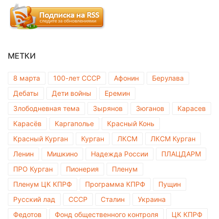
МЕТКИ
8 марта
100-лет СССР
Афонин
Берулава
Дебаты
Дети войны
Еремин
Злободневная тема
Зырянов
Зюганов
Карасев
Карасёв
Каргаполье
Красный Конь
Красный Курган
Курган
ЛКСМ
ЛКСМ Курган
Ленин
Мишкино
Надежда России
ПЛАЦДАРМ
ПРО Курган
Пионерия
Пленум
Пленум ЦК КПРФ
Программа КПРФ
Пущин
Русский лад
СССР
Сталин
Украина
Федотов
Фонд общественного контроля
ЦК КПРФ