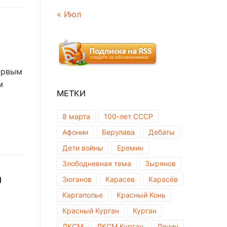
« Июл
ервым
м
МЕТКИ
8 марта
100-лет СССР
Афонин
Берулава
Дебаты
Дети войны
Еремин
Злободневная тема
Зырянов
а
Зюганов
Карасев
Карасёв
Каргаполье
Красный Конь
Красный Курган
Курган
ЛКСМ
ЛКСМ Курган
Ленин