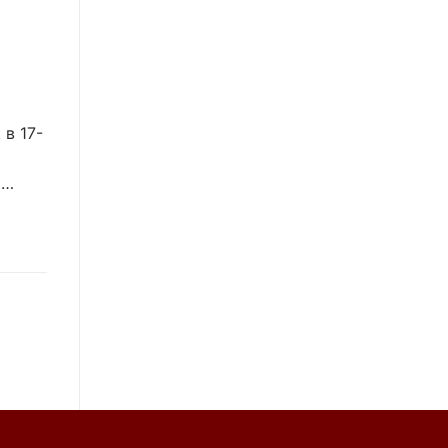
 в 17-
ь…