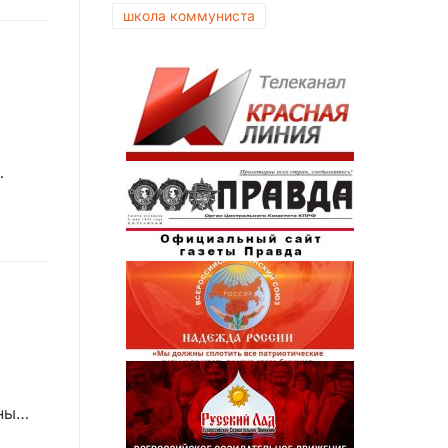
школа коммуниста
…
ены…