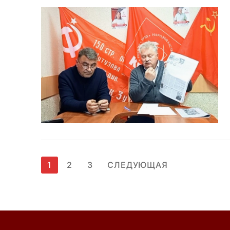
Пагинация
1
2
3
СЛЕДУЮЩАЯ
записей