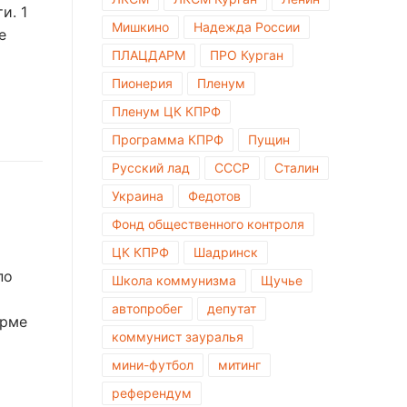
и. 1
Мишкино
Надежда России
е
ПЛАЦДАРМ
ПРО Курган
Пионерия
Пленум
Пленум ЦК КПРФ
Программа КПРФ
Пущин
Русский лад
СССР
Сталин
Украина
Федотов
Фонд общественного контроля
ЦК КПРФ
Шадринск
по
Школа коммунизма
Щучье
автопробег
депутат
арме
коммунист зауралья
мини-футбол
митинг
референдум