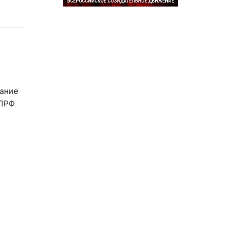
ание
КПРФ