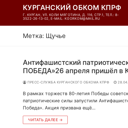
Перейти
КУРГАНСКИЙ ОБКОМ КПРФ
к
Г. КУРГАН, УЛ. КОЛИ МЯГОТИНА, Д. 116, СТР.1, ТЕЛ.: 8-
содержимому
3522-26-13-02, E-MAIL: KGORKOM@MAIL.RU
Метка:
Щучье
Антифашистский патриотиче
ПОБЕДА»26 апреля пришёл в К
ПРЕСС-СЛУЖБА КУРГАНСКОГО ОБКОМА КПРФ
28.04
В рамках торжеств 80-летия Победы советск
патриотические силы запустили Антифашист
Победа». Акция призвана ещё…
ЧИТАТЬ ДАЛЕЕ →