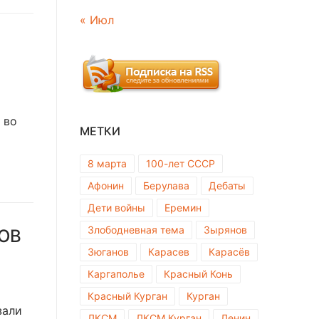
« Июл
 во
МЕТКИ
8 марта
100-лет СССР
Афонин
Берулава
Дебаты
Дети войны
Еремин
Злободневная тема
Зырянов
ОВ
Зюганов
Карасев
Карасёв
Каргаполье
Красный Конь
Красный Курган
Курган
зали
ЛКСМ
ЛКСМ Курган
Ленин