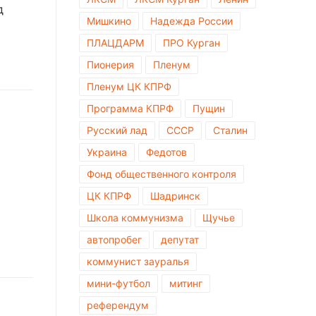
д
Мишкино
Надежда России
ПЛАЦДАРМ
ПРО Курган
Пионерия
Пленум
Пленум ЦК КПРФ
Программа КПРФ
Пущин
Русский лад
СССР
Сталин
Украина
Федотов
Фонд общественного контроля
ЦК КПРФ
Шадринск
Школа коммунизма
Щучье
автопробег
депутат
коммунист зауралья
мини-футбол
митинг
референдум