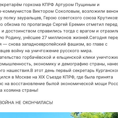
 секретарём горкома КПРФ Артуром Пущиным и
в-коммунистов Виктором Соколовым, возложили венок
 полку зауральцев, Герою советского союза Крутиков
о обкома по пропаганде Сергей Еремин отметил перед
 и достоинством справились тогда с врагом и отразил
ю Родину, унёсшее 27 миллионов жизней.Сегодня пер
я — снова западноевропейский фашизм, во главе с
вцев войну на уничтожение русского мира.
дательство горбачёвской и ельцинской клики уничтожи
ромышленность, экономику и демографию страны, нане
го нашествия.В этот день первый секретарь Курганско
лся в Москве на XIX Съезде КПРФ, где была принята
нс на восстановление былой экономической мощи Росс
а хозяина страны!
ВОЙНА НЕ ОКОНЧИЛАСЬ!