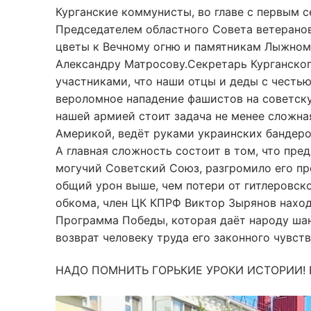
Курганские коммунисты, во главе с первым
Председателем областного Совета ветерано
цветы к Вечному огню и памятникам Лыжному
Александру Матросову.Секретарь Курганског
участниками, что наши отцы и деды с честью
вероломное нападение фашистов на советску
нашей армией стоит задача не менее сложна
Америкой, ведёт руками украинских бандеро
А главная сложность состоит в том, что пре
могучий Советский Союз, разгромило его п
общий урон выше, чем потери от гитлеровско
обкома, член ЦК КПРФ Виктор Зырянов находи
Программа Победы, которая даёт народу ша
возврат человеку труда его законного чувств
НАДО ПОМНИТЬ ГОРЬКИЕ УРОКИ ИСТОРИИ! 