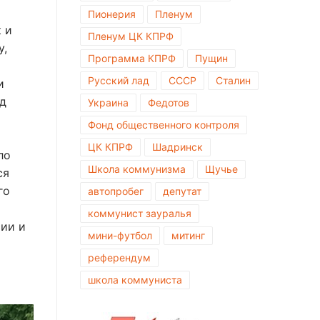
Пионерия
Пленум
 и
Пленум ЦК КПРФ
у,
Программа КПРФ
Пущин
Русский лад
СССР
Сталин
и
ед
Украина
Федотов
Фонд общественного контроля
ЦК КПРФ
Шадринск
ло
Школа коммунизма
Щучье
ся
го
автопробег
депутат
коммунист зауралья
ии и
мини-футбол
митинг
референдум
школа коммуниста