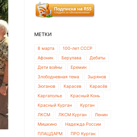
МЕТКИ
8 марта
100-лет СССР
Афонин
Берулава
Дебаты
Дети войны
Еремин
Злободневная тема
Зырянов
Зюганов
Карасев
Карасёв
Каргаполье
Красный Конь
Красный Курган
Курган
ЛКСМ
ЛКСМ Курган
Ленин
Мишкино
Надежда России
ПЛАЦДАРМ
ПРО Курган