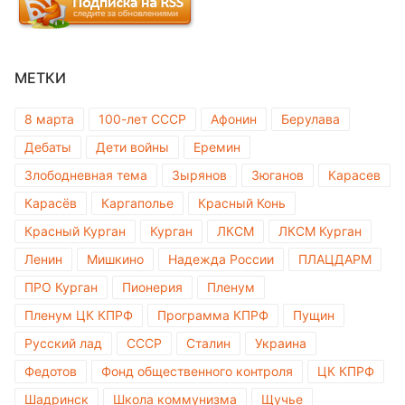
МЕТКИ
8 марта
100-лет СССР
Афонин
Берулава
Дебаты
Дети войны
Еремин
Злободневная тема
Зырянов
Зюганов
Карасев
Карасёв
Каргаполье
Красный Конь
Красный Курган
Курган
ЛКСМ
ЛКСМ Курган
Ленин
Мишкино
Надежда России
ПЛАЦДАРМ
ПРО Курган
Пионерия
Пленум
Пленум ЦК КПРФ
Программа КПРФ
Пущин
Русский лад
СССР
Сталин
Украина
Федотов
Фонд общественного контроля
ЦК КПРФ
Шадринск
Школа коммунизма
Щучье