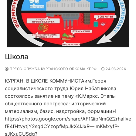
Школа
ПРЕСС-СЛУЖБА КУРГАНСКОГО ОБКОМА КПРФ
24.03.2026
КУРГАН. В ШКОЛЕ КОММУНИСТАим.Героя
социалистического труда Юрия Набатникова
состоялось занятие на тему «К.Маркс. Этапы
общественного прогресса: исторический
материализм, базис, надстройка, формации»!
https://photos.google.com/share/AF1QipNmQZ2rhaIIve
fE4fHtvytjY2sqdCYzopfMpJkX4lJxR—lmKMxyfP-
sJKxuCUSdg?