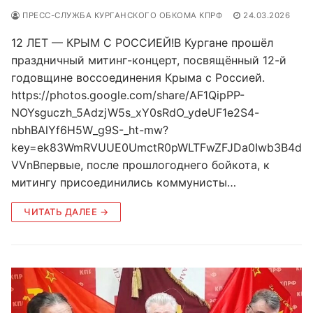
ПРЕСС-СЛУЖБА КУРГАНСКОГО ОБКОМА КПРФ
24.03.2026
12 ЛЕТ — КРЫМ С РОССИЕЙ!В Кургане прошёл
праздничный митинг-концерт, посвящённый 12-й
годовщине воссоединения Крыма с Россией.
https://photos.google.com/share/AF1QipPP-
NOYsguczh_5AdzjW5s_xY0sRdO_ydeUF1e2S4-
nbhBAlYf6H5W_g9S-_ht-mw?
key=ek83WmRVUUE0UmctR0pWLTFwZFJDa0Iwb3B4d
VVnВпервые, после прошлогоднего бойкота, к
митингу присоединились коммунисты…
ЧИТАТЬ ДАЛЕЕ →