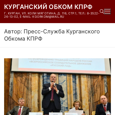
Перейти
КУРГАНСКИЙ ОБКОМ КПРФ
к
Г. КУРГАН, УЛ. КОЛИ МЯГОТИНА, Д. 116, СТР.1, ТЕЛ.: 8-3522-
содержимому
26-13-02, E-MAIL: KGORKOM@MAIL.RU
Автор:
Пресс-Служба Курганского
Найти:
Обкома КПРФ