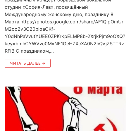
студии «София-Лав», посвящённый
Международному женскому дню, празднику 8
Марта.https://photos.google.com/share/AF1QipOmUr
M2oo2v3C20bIoaOKf-
Y0dNhPaVvutYUEE0ZPKrKpELMP8b-2XrjkPjm9oOXQ?
key=bmhCYWVvc0MxNE1GeHZXcXA0N2hQVjZSTTRv
RFlB С праздником,…
ЧИТАТЬ ДАЛЕЕ →