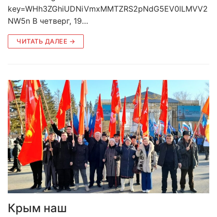
key=WHh3ZGhiUDNiVmxMMTZRS2pNdG5EV0lLMVV2
NW5n В четверг, 19…
ЧИТАТЬ ДАЛЕЕ →
Крым наш