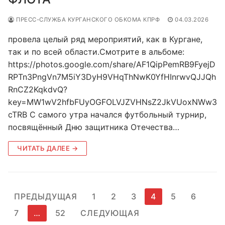
ПРЕСС-СЛУЖБА КУРГАНСКОГО ОБКОМА КПРФ
04.03.2026
провела целый ряд мероприятий, как в Кургане,
так и по всей области.Смотрите в альбоме:
https://photos.google.com/share/AF1QipPemRB9FyejD
RPTn3PngVn7M5iY3DyH9VHqThNwK0YfHInrwvQJJQh
RnCZ2KqkdvQ?
key=MW1wV2hfbFUyOGFOLVJZVHNsZ2JkVUoxNWw3
cTRB С самого утра начался футбольный турнир,
посвящённый Дню защитника Отечества…
ЧИТАТЬ ДАЛЕЕ →
Пагинация
ПРЕДЫДУЩАЯ
1
2
3
4
5
6
записей
7
…
52
СЛЕДУЮЩАЯ