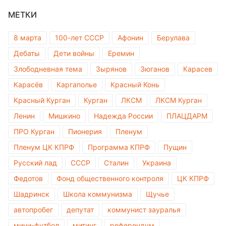
МЕТКИ
8 марта
100-лет СССР
Афонин
Берулава
Дебаты
Дети войны
Еремин
Злободневная тема
Зырянов
Зюганов
Карасев
Карасёв
Каргаполье
Красный Конь
Красный Курган
Курган
ЛКСМ
ЛКСМ Курган
Ленин
Мишкино
Надежда России
ПЛАЦДАРМ
ПРО Курган
Пионерия
Пленум
Пленум ЦК КПРФ
Программа КПРФ
Пущин
Русский лад
СССР
Сталин
Украина
Федотов
Фонд общественного контроля
ЦК КПРФ
Шадринск
Школа коммунизма
Щучье
автопробег
депутат
коммунист зауралья
мини-футбол
митинг
референдум