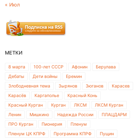
« Июл
МЕТКИ
8 марта
100-лет СССР
Афонин
Берулава
Дебаты
Дети войны
Еремин
Злободневная тема
Зырянов
Зюганов
Карасев
Карасёв
Каргаполье
Красный Конь
Красный Курган
Курган
ЛКСМ
ЛКСМ Курган
Ленин
Мишкино
Надежда России
ПЛАЦДАРМ
ПРО Курган
Пионерия
Пленум
Пленум ЦК КПРФ
Программа КПРФ
Пущин