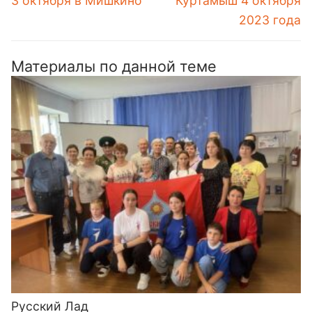
3 октября в Мишкино
Куртамыш 4 октября
записям
запись:
запись:
2023 года
Материалы по данной теме
Русский Лад