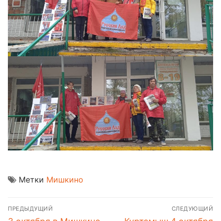
Метки
Мишкино
Навигация
ПРЕДЫДУЩИЙ
СЛЕДУЮЩИЙ
по
Предыдущая
Следующая