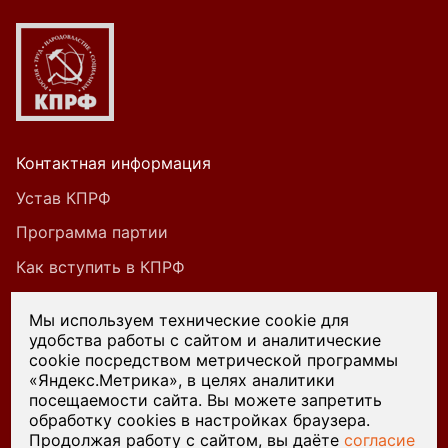
Контактная информация
Устав КПРФ
Программа партии
Как вступить в КПРФ
Мы используем технические cookie для
удобства работы с сайтом и аналитические
При цитировании или ином использовании
cookie посредством метрической программы
материалов, опубликованных на страницах
«Яндекс.Метрика», в целях аналитики
посещаемости сайта. Вы можете запретить
сайта kprf45.ru, ссылка на источник обязательна.
обработку cookies в настройках браузера.
Продолжая работу с сайтом, вы даёте
согласие