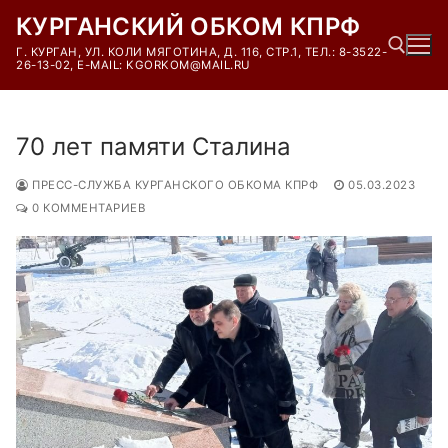
Перейти
КУРГАНСКИЙ ОБКОМ КПРФ
к
Г. КУРГАН, УЛ. КОЛИ МЯГОТИНА, Д. 116, СТР.1, ТЕЛ.: 8-3522-
содержимому
26-13-02, E-MAIL: KGORKOM@MAIL.RU
Найти:
70 лет памяти Сталина
ПРЕСС-СЛУЖБА КУРГАНСКОГО ОБКОМА КПРФ
05.03.2023
0 КОММЕНТАРИЕВ