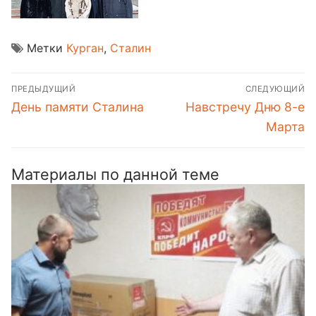
Метки
Курган
,
Сталин
Навигация
ПРЕДЫДУЩИЙ
СЛЕДУЮЩИЙ
по
Предыдущая
Следующая
День памяти Сталина
Навстречу Дню 8-е
записям
запись:
запись:
Марта
Материалы по данной теме