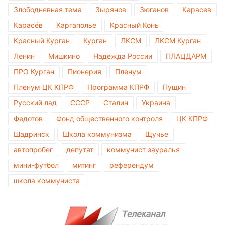
Злободневная тема
Зырянов
Зюганов
Карасев
Карасёв
Каргаполье
Красный Конь
Красный Курган
Курган
ЛКСМ
ЛКСМ Курган
Ленин
Мишкино
Надежда России
ПЛАЦДАРМ
ПРО Курган
Пионерия
Пленум
Пленум ЦК КПРФ
Программа КПРФ
Пущин
Русский лад
СССР
Сталин
Украина
Федотов
Фонд общественного контроля
ЦК КПРФ
Шадринск
Школа коммунизма
Щучье
автопробег
депутат
коммунист зауралья
мини-футбол
митинг
референдум
школа коммуниста