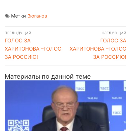
Метки
Зюганов
Навигация
ПРЕДЫДУЩИЙ
СЛЕДУЮЩИЙ
по
Предыдущая
Следующая
ГОЛОС ЗА
ГОЛОС ЗА
записям
запись:
запись:
ХАРИТОНОВА –ГОЛОС
ХАРИТОНОВА –ГОЛОС
ЗА РОССИЮ!
ЗА РОССИЮ!
Материалы по данной теме