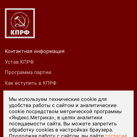
Контактная информация
Устав КПРФ
Программа партии
Как вступить в КПРФ
Мы используем технические cookie для
удобства работы с сайтом и аналитические
При цитировании или ином использовании
cookie посредством метрической программы
материалов, опубликованных на страницах
«Яндекс.Метрика», в целях аналитики
посещаемости сайта. Вы можете запретить
сайта kprf45.ru, ссылка на источник обязательна.
обработку cookies в настройках браузера.
Продолжая работу с сайтом, вы даёте
согласие