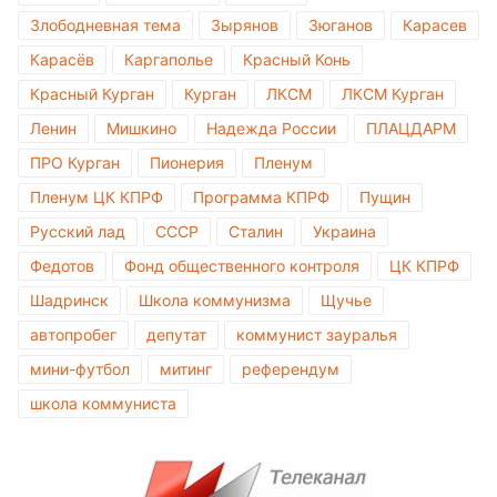
Злободневная тема
Зырянов
Зюганов
Карасев
Карасёв
Каргаполье
Красный Конь
Красный Курган
Курган
ЛКСМ
ЛКСМ Курган
Ленин
Мишкино
Надежда России
ПЛАЦДАРМ
ПРО Курган
Пионерия
Пленум
Пленум ЦК КПРФ
Программа КПРФ
Пущин
Русский лад
СССР
Сталин
Украина
Федотов
Фонд общественного контроля
ЦК КПРФ
Шадринск
Школа коммунизма
Щучье
автопробег
депутат
коммунист зауралья
мини-футбол
митинг
референдум
школа коммуниста