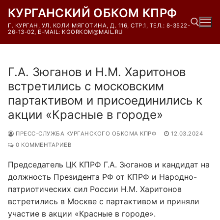
Перейти
КУРГАНСКИЙ ОБКОМ КПРФ
к
Г. КУРГАН, УЛ. КОЛИ МЯГОТИНА, Д. 116, СТР.1, ТЕЛ.: 8-3522-
содержимому
26-13-02, E-MAIL: KGORKOM@MAIL.RU
Найти:
Г.А. Зюганов и Н.М. Харитонов
встретились с московским
партактивом и присоединились к
акции «Красные в городе»
ПРЕСС-СЛУЖБА КУРГАНСКОГО ОБКОМА КПРФ
12.03.2024
0 КОММЕНТАРИЕВ
Председатель ЦК КПРФ Г.А. Зюганов и кандидат на
должность Президента РФ от КПРФ и Народно-
патриотических сил России Н.М. Харитонов
встретились в Москве с партактивом и приняли
участие в акции «Красные в городе».