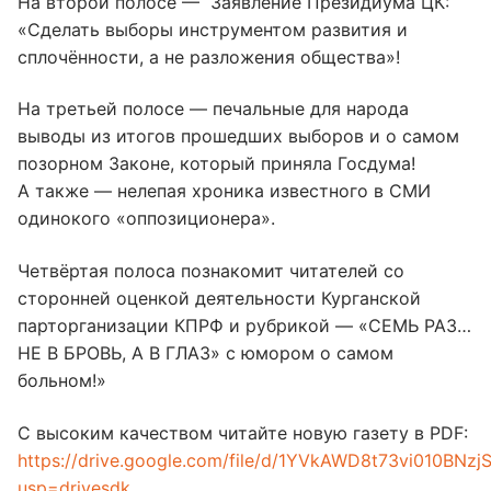
На второй полосе — Заявление Президиума ЦК:
«Сделать выборы инструментом развития и
сплочённости, а не разложения общества»!
На третьей полосе — печальные для народа
выводы из итогов прошедших выборов и о самом
позорном Законе, который приняла Госдума!
А также — нелепая хроника известного в СМИ
одинокого «оппозиционера».
Четвëртая полоса познакомит читателей со
сторонней оценкой деятельности Курганской
парторганизации КПРФ и рубрикой — «СЕМЬ РАЗ…
НЕ В БРОВЬ, А В ГЛАЗ» с юмором о самом
больном!»
С высоким качеством читайте новую газету в PDF:
https://drive.google.com/file/d/1YVkAWD8t73vi010BNz
usp=drivesdk