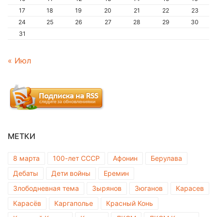
17
18
19
20
21
22
23
24
25
26
27
28
29
30
31
« Июл
МЕТКИ
8 марта
100-лет СССР
Афонин
Берулава
Дебаты
Дети войны
Еремин
Злободневная тема
Зырянов
Зюганов
Карасев
Карасёв
Каргаполье
Красный Конь