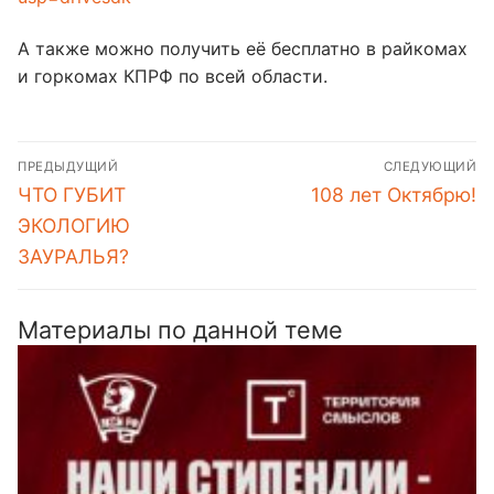
А также можно получить еë бесплатно в райкомах
и горкомах КПРФ по всей области.
Навигация
ПРЕДЫДУЩИЙ
СЛЕДУЮЩИЙ
по
Предыдущая
Следующая
ЧТО ГУБИТ
108 лет Октябрю!
записям
запись:
запись:
ЭКОЛОГИЮ
ЗАУРАЛЬЯ?
Материалы по данной теме