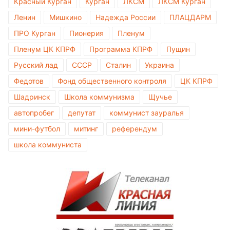
Красный Курган
Курган
ЛКСМ
ЛКСМ Курган
Ленин
Мишкино
Надежда России
ПЛАЦДАРМ
ПРО Курган
Пионерия
Пленум
Пленум ЦК КПРФ
Программа КПРФ
Пущин
Русский лад
СССР
Сталин
Украина
Федотов
Фонд общественного контроля
ЦК КПРФ
Шадринск
Школа коммунизма
Щучье
автопробег
депутат
коммунист зауралья
мини-футбол
митинг
референдум
школа коммуниста