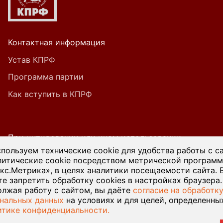
Контактная информация
Устав КПРФ
Программа партии
Как вступить в КПРФ
При цитировании или ином использовании
материалов, опубликованных на страницах
пользуем технические cookie для удобства работы с с
литические cookie посредством метрической програм
сайта kprf45.ru, ссылка на источник обязательна.
кс.Метрика», в целях аналитики посещаемости сайта. 
е запретить обработку cookies в настройках браузера.
лжая работу с сайтом, вы даёте
согласие на обработк
нальных данных
на условиях и для целей, определенны
итике конфиденциальности.
© 2026 Курганский обком КПРФ — Разработка сайта
Веб-