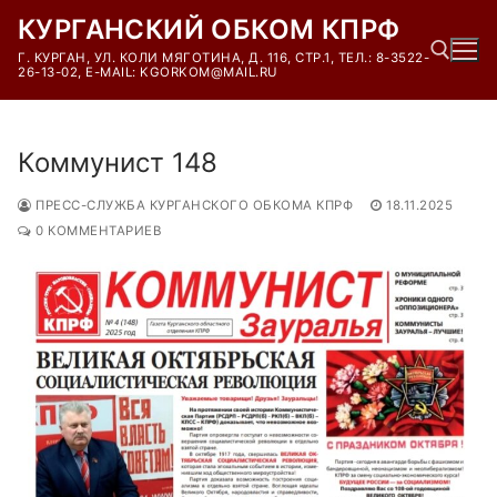
Перейти
КУРГАНСКИЙ ОБКОМ КПРФ
к
Г. КУРГАН, УЛ. КОЛИ МЯГОТИНА, Д. 116, СТР.1, ТЕЛ.: 8-3522-
содержимому
26-13-02, E-MAIL: KGORKOM@MAIL.RU
Найти:
Коммунист 148
ПРЕСС-СЛУЖБА КУРГАНСКОГО ОБКОМА КПРФ
18.11.2025
0 КОММЕНТАРИЕВ