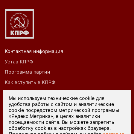
Контактная информация
Устав КПРФ
Программа партии
Как вступить в КПРФ
Мы используем технические cookie для
удобства работы с сайтом и аналитические
При цитировании или ином использовании
cookie посредством метрической программы
материалов, опубликованных на страницах
«Яндекс.Метрика», в целях аналитики
посещаемости сайта. Вы можете запретить
сайта kprf45.ru, ссылка на источник обязательна.
обработку cookies в настройках браузера.