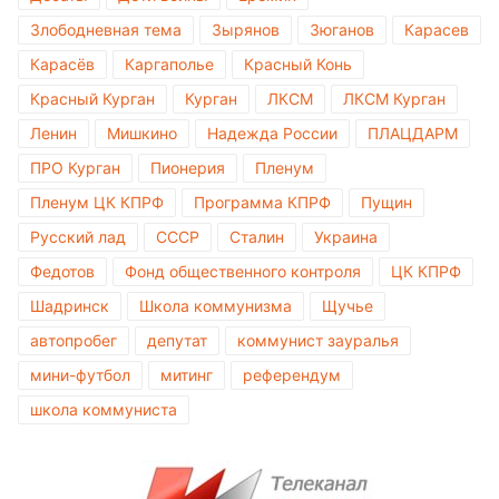
Злободневная тема
Зырянов
Зюганов
Карасев
Карасёв
Каргаполье
Красный Конь
Красный Курган
Курган
ЛКСМ
ЛКСМ Курган
Ленин
Мишкино
Надежда России
ПЛАЦДАРМ
ПРО Курган
Пионерия
Пленум
Пленум ЦК КПРФ
Программа КПРФ
Пущин
Русский лад
СССР
Сталин
Украина
Федотов
Фонд общественного контроля
ЦК КПРФ
Шадринск
Школа коммунизма
Щучье
автопробег
депутат
коммунист зауралья
мини-футбол
митинг
референдум
школа коммуниста