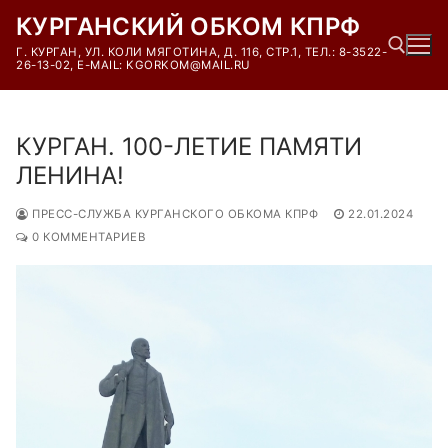
Перейти
КУРГАНСКИЙ ОБКОМ КПРФ
к
Г. КУРГАН, УЛ. КОЛИ МЯГОТИНА, Д. 116, СТР.1, ТЕЛ.: 8-3522-
содержимому
26-13-02, E-MAIL: KGORKOM@MAIL.RU
Найти:
КУРГАН. 100-ЛЕТИЕ ПАМЯТИ
ЛЕНИНА!
ПРЕСС-СЛУЖБА КУРГАНСКОГО ОБКОМА КПРФ
22.01.2024
0 КОММЕНТАРИЕВ