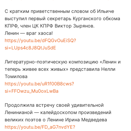
С кратким приветственным словом об Ильиче
выступил первый секретарь Курганского обкома
КПРФ, член ЦК КПРФ Виктор Зырянов.
Ленин — враг хаоса!
https://youtu.be/dFQGvOuEiSQ?
si=LUps4c8J8QtJuSdE
Литературно-поэтическую композицию «Ленин и
теперь живее всех живых» представила Нелли
Томилова
https://youtu.be/uR1f00B8cws?
si=FFOwzu_Mu0oxLwBa
Продолжила встречу своей удивительной
Ленинианой — калейдоскопом произведений
великих поэтов о Ленине Ирина Медведева
https://youtu.be/FD_aG7nvdYE?