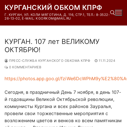
Перейти
КУРГАНСКИЙ ОБКОМ КПРФ
к
Г. КУРГАН, УЛ. КОЛИ МЯГОТИНА, Д. 116, СТР.1, ТЕЛ.: 8-3522-
содержимому
26-13-02, E-MAIL: KGORKOM@MAIL.RU
Найти:
КУРГАН. 107 лет ВЕЛИКОМУ
ОКТЯБРЮ!
ПРЕСС-СЛУЖБА КУРГАНСКОГО ОБКОМА КПРФ
11.11.2024
0 КОММЕНТАРИЕВ
https://photos.app.goo.gl/fziWe6DcWPhM9y%E2%80%A
Сегодня, в праздничный День 7 ноября, в день 107-
й годовщины Великой Октябрьской революции,
коммунисты Кургана и всех районов Зауралья,
провели свои торжественные мероприятия с
возложением цветов и венков ко всем памятникам