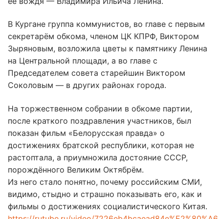
еë вождя — Владимира Ильича Ленина.
В Кургане группа коммунистов, во главе с первым
секретарëм обкома, членом ЦК КПРФ, Виктором
Зыряновым, возложила цветы к памятнику Ленина
на Центральной площади, а во главе с
Председателем совета старейшин Виктором
Соколовым — в других районах города.
На торжественном собрании в обкоме партии,
после краткого поздравления участников, был
показан фильм «Белорусская правда» о
достижениях братской республики, которая не
растоптала, а приумножила достояние СССР,
порождëнного Великим Октябрëм.
Из него стало понятно, почему российским СМИ,
видимо, стыдно и страшно показывать его, как и
фильмы о достижениях социалистического Китая.
https://rutube.ru/video/7226eb4bcaead84e%E2%80%A6