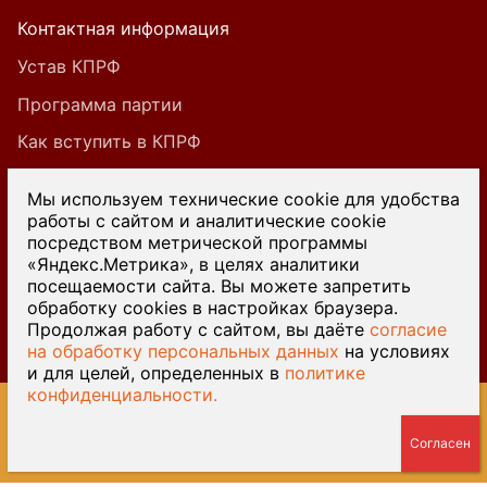
Контактная информация
Устав КПРФ
Программа партии
Как вступить в КПРФ
Мы используем технические cookie для удобства
работы с сайтом и аналитические cookie
При цитировании или ином использовании
посредством метрической программы
материалов, опубликованных на страницах
«Яндекс.Метрика», в целях аналитики
посещаемости сайта. Вы можете запретить
сайта kprf45.ru, ссылка на источник обязательна.
обработку cookies в настройках браузера.
Продолжая работу с сайтом, вы даёте
согласие
на обработку персональных данных
на условиях
и для целей, определенных в
политике
конфиденциальности.
© 2026 Курганский обком КПРФ — Разработка сайта
Веб-
студия У-Лабнет
, хостинг
ООО Русь