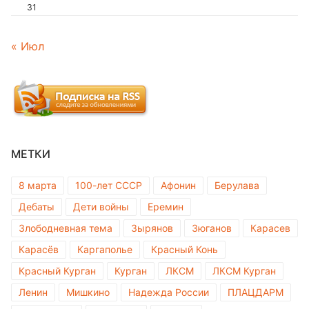
31
« Июл
МЕТКИ
8 марта
100-лет СССР
Афонин
Берулава
Дебаты
Дети войны
Еремин
Злободневная тема
Зырянов
Зюганов
Карасев
Карасёв
Каргаполье
Красный Конь
Красный Курган
Курган
ЛКСМ
ЛКСМ Курган
Ленин
Мишкино
Надежда России
ПЛАЦДАРМ