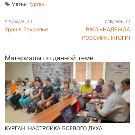
Метки
Курган
Навигация
ПРЕДЫДУЩИЙ
СЛЕДУЮЩИЙ
по
Предыдущая
Следующая
Уран в Зауралье
ВЖС «НАДЕЖДА
записям
запись:
запись:
РОССИИ». ИТОГИ!
Материалы по данной теме
КУРГАН. НАСТРОЙКА БОЕВОГО ДУХА