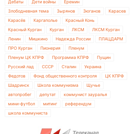
Дебаты
Дети войны
Еремин
Злободневная тема
Зырянов
Зюганов
Карасев
Карасёв
Каргаполье
Красный Конь
Красный Курган
Курган
ЛКСМ
ЛКСМ Курган
Ленин
Мишкино
Надежда России
ПЛАЦДАРМ
ПРО Курган
Пионерия
Пленум
Пленум ЦК КПРФ
Программа КПРФ
Пущин
Русский лад
СССР
Сталин
Украина
Федотов
Фонд общественного контроля
ЦК КПРФ
Шадринск
Школа коммунизма
Щучье
автопробег
депутат
коммунист зауралья
мини-футбол
митинг
референдум
школа коммуниста