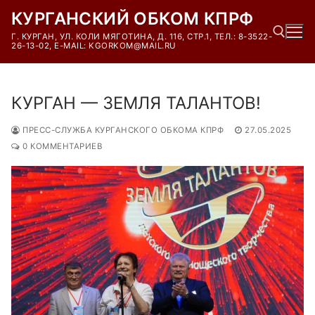
Перейти
КУРГАНСКИЙ ОБКОМ КПРФ
к
Г. КУРГАН, УЛ. КОЛИ МЯГОТИНА, Д. 116, СТР.1, ТЕЛ.: 8-3522-
содержимому
26-13-02, E-MAIL: KGORKOM@MAIL.RU
Найти:
КУРГАН — ЗЕМЛЯ ТАЛАНТОВ!
ПРЕСС-СЛУЖБА КУРГАНСКОГО ОБКОМА КПРФ
27.05.2025
0 КОММЕНТАРИЕВ