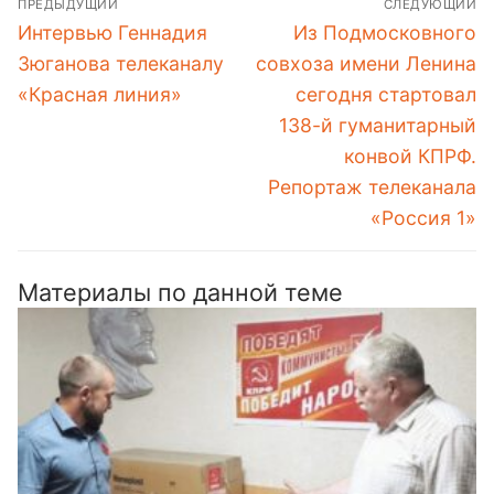
ПРЕДЫДУЩИЙ
СЛЕДУЮЩИЙ
по
Предыдущая
Следующая
Интервью Геннадия
Из Подмосковного
записям
запись:
запись:
Зюганова телеканалу
совхоза имени Ленина
«Красная линия»
сегодня стартовал
138-й гуманитарный
конвой КПРФ.
Репортаж телеканала
«Россия 1»
Материалы по данной теме