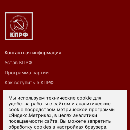
Контактная информация
Устав КПРФ
Программа партии
Как вступить в КПРФ
Мы используем технические cookie для
удобства работы с сайтом и аналитические
При цитировании или ином использовании
cookie посредством метрической программы
материалов, опубликованных на страницах
«Яндекс.Метрика», в целях аналитики
посещаемости сайта. Вы можете запретить
сайта kprf45.ru, ссылка на источник обязательна.
обработку cookies в настройках браузера.