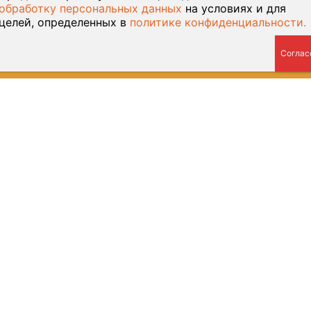
обработку персональных данных
на условиях и для
целей, определенных в
политике конфиденциальности.
© 2026 Курганский обком КПРФ — Разработка сайта
Веб-
студия У-Лабнет
, хостинг
ООО Русь