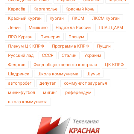
Карасёв
Каргаполье
Красный Конь
Красный Курган
Курган
ЛКСМ
ЛКСМ Курган
Ленин
Мишкино
Надежда России
ПЛАЦДАРМ
ПРО Курган
Пионерия
Пленум
Пленум ЦК КПРФ
Программа КПРФ
Пущин
Русский лад
СССР
Сталин
Украина
Федотов
Фонд общественного контроля
ЦК КПРФ
Шадринск
Школа коммунизма
Щучье
автопробег
депутат
коммунист зауралья
мини-футбол
митинг
референдум
школа коммуниста