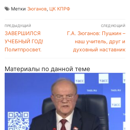
Метки
Зюганов
,
ЦК КПРФ
Навигация
ПРЕДЫДУЩИЙ
СЛЕДУЮЩИЙ
по
Предыдущая
Следующая
ЗАВЕРШИЛСЯ
Г.А. Зюганов: Пушкин –
записям
запись:
запись:
УЧЕБНЫЙ ГОД!
наш учитель, друг и
Политпросвет.
духовный наставник
Материалы по данной теме