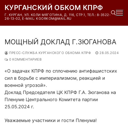
Перейти
КУРГАНСКИЙ ОБКОМ КПРФ
к
Г. КУРГАН, УЛ. КОЛИ МЯГОТИНА, Д. 116, СТР.1, ТЕЛ.: 8-3522-
содержимому
26-13-02, E-MAIL: KGORKOM@MAIL.RU
Найти:
МОЩНЫЙ ДОКЛАД Г.ЗЮГАНОВА
ПРЕСС-СЛУЖБА КУРГАНСКОГО ОБКОМА КПРФ
28.05.2024
0 КОММЕНТАРИЕВ
«О задачах КПРФ по сплочению антифашистских
сил в борьбе с империализмом, реакцией и
военной угрозой».
Доклад Председателя ЦК КПРФ Г.А. Зюганова на
Пленуме Центрального Комитета партии
25.05.2024 г.
Уважаемые участники и гости Пленума!