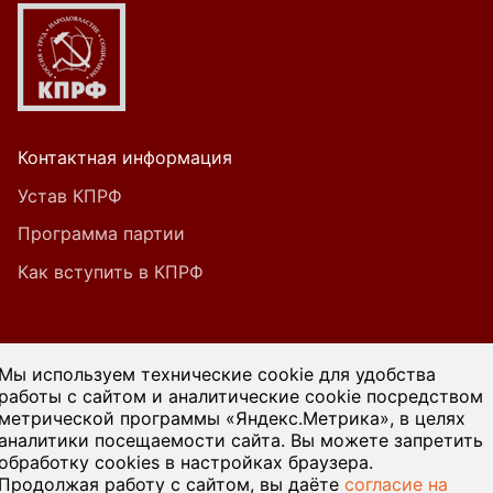
Контактная информация
Устав КПРФ
Программа партии
Как вступить в КПРФ
При цитировании или ином использовании
Мы используем технические cookie для удобства
материалов, опубликованных на страницах
работы с сайтом и аналитические cookie посредством
метрической программы «Яндекс.Метрика», в целях
сайта kprf45.ru, ссылка на источник обязательна.
аналитики посещаемости сайта. Вы можете запретить
обработку cookies в настройках браузера.
Продолжая работу с сайтом, вы даёте
согласие на