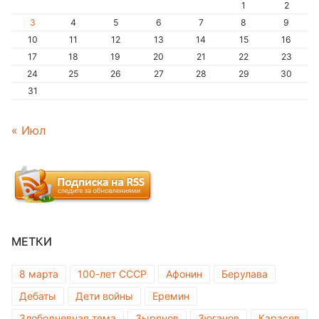
1
2
3
4
5
6
7
8
9
10
11
12
13
14
15
16
17
18
19
20
21
22
23
24
25
26
27
28
29
30
31
« Июл
МЕТКИ
8 марта
100-лет СССР
Афонин
Берулава
Дебаты
Дети войны
Еремин
Злободневная тема
Зырянов
Зюганов
Карасев