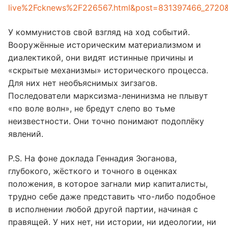
live%2Fcknews%2F226567.html&post=831397466_2720
У коммунистов свой взгляд на ход событий.
Вооружённые историческим материализмом и
диалектикой, они видят истинные причины и
«скрытые механизмы» исторического процесса.
Для них нет необъяснимых зигзагов.
Последователи марксизма-ленинизма не плывут
«по воле волн», не бредут слепо во тьме
неизвестности. Они точно понимают подоплёку
явлений.
P.S. На фоне доклада Геннадия Зюганова,
глубокого, жëсткого и точного в оценках
положения, в которое загнали мир капиталисты,
трудно себе даже представить что-либо подобное
в исполнении любой другой партии, начиная с
правящей. У них нет, ни истории, ни идеологии, ни