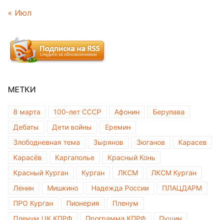
« Июл
МЕТКИ
8 марта
100-лет СССР
Афонин
Берулава
Дебаты
Дети войны
Еремин
Злободневная тема
Зырянов
Зюганов
Карасев
Карасёв
Каргаполье
Красный Конь
Красный Курган
Курган
ЛКСМ
ЛКСМ Курган
Ленин
Мишкино
Надежда России
ПЛАЦДАРМ
ПРО Курган
Пионерия
Пленум
Пленум ЦК КПРФ
Программа КПРФ
Пущин