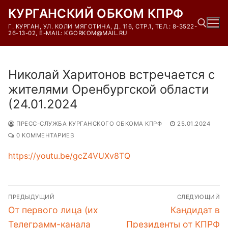
Перейти
КУРГАНСКИЙ ОБКОМ КПРФ
к
Г. КУРГАН, УЛ. КОЛИ МЯГОТИНА, Д. 116, СТР.1, ТЕЛ.: 8-3522-
содержимому
26-13-02, E-MAIL: KGORKOM@MAIL.RU
Найти:
Николай Харитонов встречается с
жителями Оренбургской области
(24.01.2024
ПРЕСС-СЛУЖБА КУРГАНСКОГО ОБКОМА КПРФ
25.01.2024
0 КОММЕНТАРИЕВ
https://youtu.be/gcZ4VUXv8TQ
Навигация
ПРЕДЫДУЩИЙ
СЛЕДУЮЩИЙ
по
Предыдущая
Следующая
От первого лица (их
Кандидат в
записям
запись:
запись:
Телеграмм-канала
Президенты от КПРФ