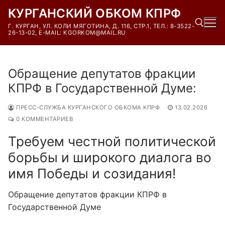
Перейти
КУРГАНСКИЙ ОБКОМ КПРФ
к
Г. КУРГАН, УЛ. КОЛИ МЯГОТИНА, Д. 116, СТР.1, ТЕЛ.: 8-3522-
содержимому
26-13-02, E-MAIL: KGORKOM@MAIL.RU
Найти:
Обращение депутатов фракции
КПРФ в Государственной Думе:
ПРЕСС-СЛУЖБА КУРГАНСКОГО ОБКОМА КПРФ
13.02.2026
0 КОММЕНТАРИЕВ
Требуем честной политической
борьбы и широкого диалога во
имя Победы и созидания!
Обращение депутатов фракции КПРФ в
Государственной Думе