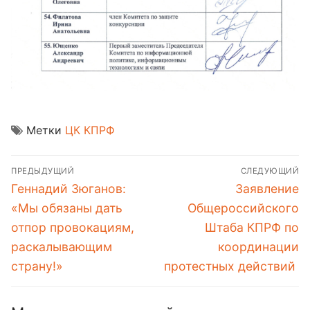
Метки
ЦК КПРФ
Навигация
ПРЕДЫДУЩИЙ
СЛЕДУЮЩИЙ
по
Предыдущая
Следующая
Геннадий Зюганов:
Заявление
записям
запись:
запись:
«Мы обязаны дать
Общероссийского
отпор провокациям,
Штаба КПРФ по
раскалывающим
координации
страну!»
протестных действий