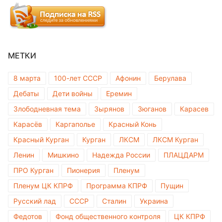
МЕТКИ
8 марта
100-лет СССР
Афонин
Берулава
Дебаты
Дети войны
Еремин
Злободневная тема
Зырянов
Зюганов
Карасев
Карасёв
Каргаполье
Красный Конь
Красный Курган
Курган
ЛКСМ
ЛКСМ Курган
Ленин
Мишкино
Надежда России
ПЛАЦДАРМ
ПРО Курган
Пионерия
Пленум
Пленум ЦК КПРФ
Программа КПРФ
Пущин
Русский лад
СССР
Сталин
Украина
Федотов
Фонд общественного контроля
ЦК КПРФ