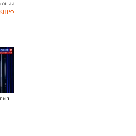
ДУЮЩИЙ
ая
 КПРФ
пил