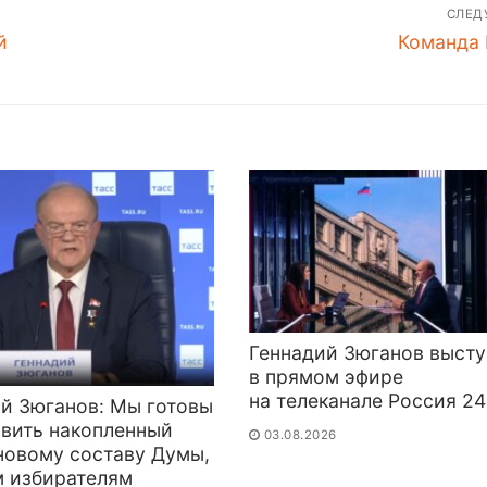
СЛЕ
Следующ
й
Команда
запись:
Геннадий Зюганов высту
в прямом эфире
на телеканале Россия 24
й Зюганов: Мы готовы
авить накопленный
03.08.2026
новому составу Думы,
м избирателям