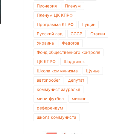
Пионерия
Пленум
Пленум ЦК КПРФ
Программа КПРФ
Пущин
Русский лад
СССР
Сталин
Украина
Федотов
Фонд общественного контроля
ЦК КПРФ
Шадринск
Школа коммунизма
Щучье
автопробег
депутат
коммунист зауралья
мини-футбол
митинг
референдум
школа коммуниста