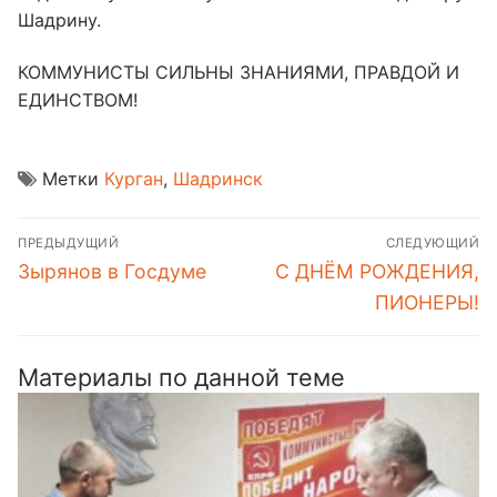
Шадрину.
КОММУНИСТЫ СИЛЬНЫ ЗНАНИЯМИ, ПРАВДОЙ И
ЕДИНСТВОМ!
Метки
Курган
,
Шадринск
Навигация
ПРЕДЫДУЩИЙ
СЛЕДУЮЩИЙ
по
Предыдущая
Следующая
Зырянов в Госдуме
С ДНËМ РОЖДЕНИЯ,
записям
запись:
запись:
ПИОНЕРЫ!
Материалы по данной теме