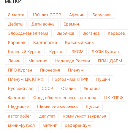
МЕТКИ
8 марта
100-лет СССР
Афонин
Берулава
Дебаты
Дети войны
Еремин
Злободневная тема
Зырянов
Зюганов
Карасев
Карасёв
Каргаполье
Красный Конь
Красный Курган
Курган
ЛКСМ
ЛКСМ Курган
Ленин
Мишкино
Надежда России
ПЛАЦДАРМ
ПРО Курган
Пионерия
Пленум
Пленум ЦК КПРФ
Программа КПРФ
Пущин
Русский лад
СССР
Сталин
Украина
Федотов
Фонд общественного контроля
ЦК КПРФ
Шадринск
Школа коммунизма
Щучье
автопробег
депутат
коммунист зауралья
мини-футбол
митинг
референдум