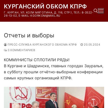
Перейти
КУРГАНСКИЙ ОБКОМ КПРФ
к
Г. КУРГАН, УЛ. КОЛИ МЯГОТИНА, Д. 116, СТР.1, ТЕЛ.: 8-3522-
содержимому
26-13-02, E-MAIL: KGORKOM@MAIL.RU
Найти:
Отчеты и выборы
ПРЕСС-СЛУЖБА КУРГАНСКОГО ОБКОМА КПРФ
20.05.2024
0 КОММЕНТАРИЕВ
КОММУНИСТЫ СПЛОТИЛИ РЯДЫ!
В Кургане и Шадринске, главных городах Зауралья,
в субботу прошли отчëтно-выборные конференции
самых крупных организаций КПРФ.