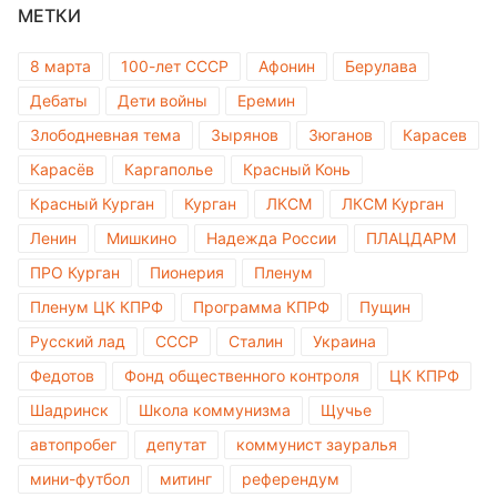
МЕТКИ
8 марта
100-лет СССР
Афонин
Берулава
Дебаты
Дети войны
Еремин
Злободневная тема
Зырянов
Зюганов
Карасев
Карасёв
Каргаполье
Красный Конь
Красный Курган
Курган
ЛКСМ
ЛКСМ Курган
Ленин
Мишкино
Надежда России
ПЛАЦДАРМ
ПРО Курган
Пионерия
Пленум
Пленум ЦК КПРФ
Программа КПРФ
Пущин
Русский лад
СССР
Сталин
Украина
Федотов
Фонд общественного контроля
ЦК КПРФ
Шадринск
Школа коммунизма
Щучье
автопробег
депутат
коммунист зауралья
мини-футбол
митинг
референдум