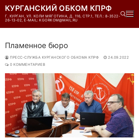
Перейти
КУРГАНСКИЙ ОБКОМ КПРФ
к
Г. КУРГАН, УЛ. КОЛИ МЯГОТИНА, Д. 116, СТР.1, ТЕЛ.: 8-3522-
содержимому
26-13-02, E-MAIL: KGORKOM@MAIL.RU
Найти:
Пламенное бюро
ПРЕСС-СЛУЖБА КУРГАНСКОГО ОБКОМА КПРФ
24.09.2022
0 КОММЕНТАРИЕВ