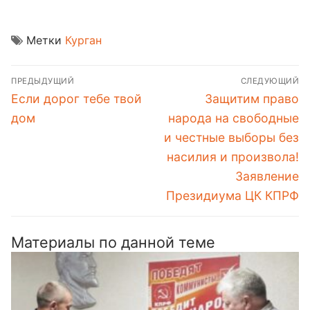
Метки
Курган
Навигация
ПРЕДЫДУЩИЙ
СЛЕДУЮЩИЙ
по
Предыдущая
Следующая
Если дорог тебе твой
Защитим право
записям
запись:
запись:
дом
народа на свободные
и честные выборы без
насилия и произвола!
Заявление
Президиума ЦК КПРФ
Материалы по данной теме