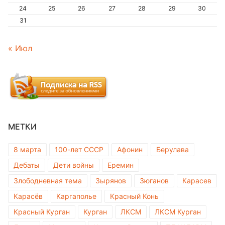
24
25
26
27
28
29
30
31
« Июл
МЕТКИ
8 марта
100-лет СССР
Афонин
Берулава
Дебаты
Дети войны
Еремин
Злободневная тема
Зырянов
Зюганов
Карасев
Карасёв
Каргаполье
Красный Конь
Красный Курган
Курган
ЛКСМ
ЛКСМ Курган