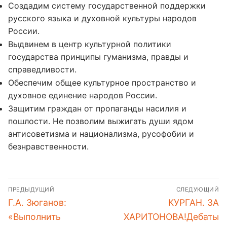
Создадим систему государственной поддержки
русского языка и духовной культуры народов
России.
Выдвинем в центр культурной политики
государства принципы гуманизма, правды и
справедливости.
Обеспечим общее культурное пространство и
духовное единение народов России.
Защитим граждан от пропаганды насилия и
пошлости. Не позволим выжигать души ядом
антисоветизма и национализма, русофобии и
безнравственности.
Навигация
ПРЕДЫДУЩИЙ
СЛЕДУЮЩИЙ
по
Предыдущая
Следующая
Г.А. Зюганов:
КУРГАН. ЗА
записям
запись:
запись:
«Выполнить
ХАРИТОНОВА!Дебаты