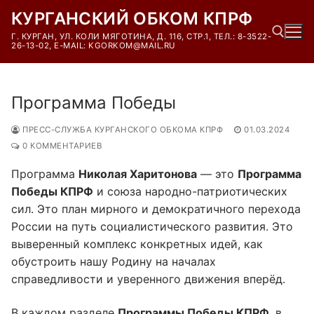
Перейти
КУРГАНСКИЙ ОБКОМ КПРФ
к
Г. КУРГАН, УЛ. КОЛИ МЯГОТИНА, Д. 116, СТР.1, ТЕЛ.: 8-3522-
содержимому
26-13-02, E-MAIL: KGORKOM@MAIL.RU
Найти:
Программа Победы
ПРЕСС-СЛУЖБА КУРГАНСКОГО ОБКОМА КПРФ
01.03.2024
0 КОММЕНТАРИЕВ
Программа
Николая Харитонова
— это
Программа
Победы КПРФ
и союза народно-патриотических
сил. Это план мирного и демократичного перехода
России на путь социалистического развития. Это
выверенный комплекс конкретных идей, как
обустроить нашу Родину на началах
справедливости и уверенного движения вперёд.
В каждом разделе
Программы Победы КПРФ
, в