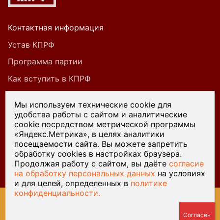
Контактная информация
Устав КПРФ
Программа партии
Как вступить в КПРФ
Мы используем технические cookie для
удобства работы с сайтом и аналитические
При цитировании или ином использовании
cookie посредством метрической программы
материалов, опубликованных на страницах
«Яндекс.Метрика», в целях аналитики
посещаемости сайта. Вы можете запретить
сайта kprf45.ru, ссылка на источник обязательна.
обработку cookies в настройках браузера.
Продолжая работу с сайтом, вы даёте
согласие
на обработку персональных данных
на условиях
и для целей, определенных в
политике
конфиденциальности.
© 2026 Курганский обком КПРФ — Разработка сайта
Веб-
студия У-Лабнет
, хостинг
ООО Русь