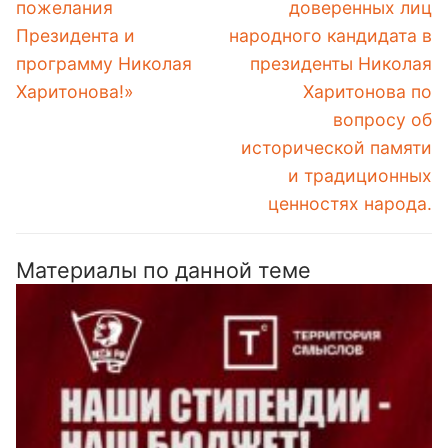
пожелания
доверенных лиц
Президента и
народного кандидата в
программу Николая
президенты Николая
Харитонова!»
Харитонова по
вопросу об
исторической памяти
и традиционных
ценностях народа.
Материалы по данной теме