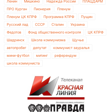
Ленин
Мишкино
Надежда России
ПЛАЦДАРМ
ПРО Курган
Пионерия
Пленум
Пленум ЦК КПРФ
Программа КПРФ
Пущин
Русский лад
СССР
Сталин
Украина
Федотов
Фонд общественного контроля
ЦК КПРФ
Шадринск
Школа коммунизма
Щучье
автопробег
депутат
коммунист зауралья
мини-футбол
митинг
референдум
школа коммуниста