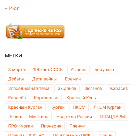
« Июл
МЕТКИ
8 марта
100-лет СССР
Афонин
Берулава
Дебаты
Дети войны
Еремин
Злободневная тема
Зырянов
Зюганов
Карасев
Карасёв
Каргаполье
Красный Конь
Красный Курган
Курган
ЛКСМ
ЛКСМ Курган
Ленин
Мишкино
Надежда России
ПЛАЦДАРМ
ПРО Курган
Пионерия
Пленум
Пленум ЦК КПРФ
Программа КПРФ
Пущин