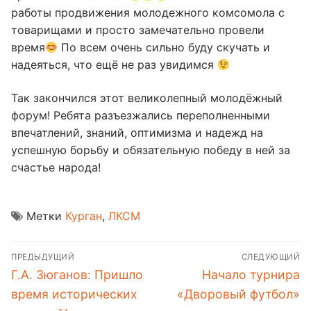
работы продвижения молодежного комсомола с
товарищами и просто замечательно провели
время
По всем очень сильно буду скучать и
надеяться, что ещё не раз увидимся
Так закончился этот великолепный молодёжный
форум! Ребята разъезжались переполненными
впечатлений, знаний, оптимизма и надежд на
успешную борьбу и обязательную победу в ней за
счастье народа!
Метки
Курган
,
ЛКСМ
Навигация
ПРЕДЫДУЩИЙ
СЛЕДУЮЩИЙ
по
Предыдущая
Следующая
Г.А. Зюганов: Пришло
Начало турнира
записям
запись:
запись:
время исторических
«Дворовый футбол»