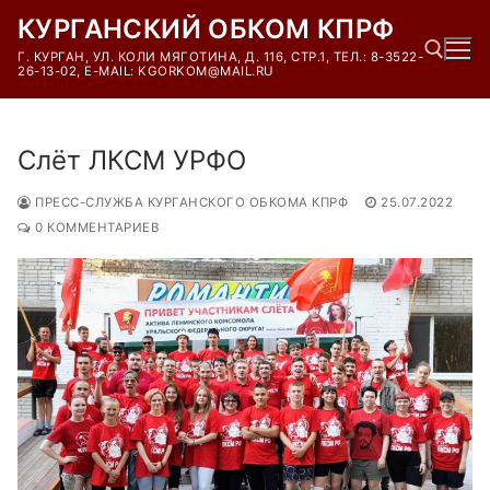
Перейти
КУРГАНСКИЙ ОБКОМ КПРФ
к
Г. КУРГАН, УЛ. КОЛИ МЯГОТИНА, Д. 116, СТР.1, ТЕЛ.: 8-3522-
содержимому
26-13-02, E-MAIL: KGORKOM@MAIL.RU
Найти:
Слёт ЛКСМ УРФО
ПРЕСС-СЛУЖБА КУРГАНСКОГО ОБКОМА КПРФ
25.07.2022
0 КОММЕНТАРИЕВ