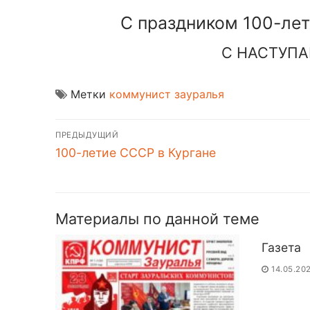
С праздником 100-ле
С НАСТУП
Метки
коммунист зауралья
Навигация
ПРЕДЫДУЩИЙ
по
Предыдущая
100-летие СССР в Кургане
запись:
записям
Материалы по данной теме
Газета
14.05.20