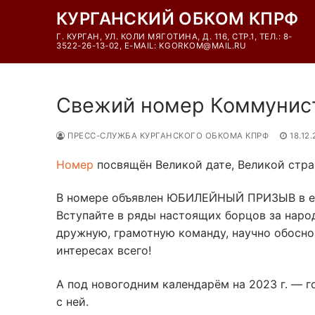
Перейти
КУРГАНСКИЙ ОБКОМ КПРФ
к
Г. КУРГАН, УЛ. КОЛИ МЯГОТИНА, Д. 116, СТР.1, ТЕЛ.: 8-
содержимому
3522-26-13-02, E-MAIL: KGORKOM@MAIL.RU
Свежий номер Коммунист
ПРЕСС-СЛУЖБА КУРГАНСКОГО ОБКОМА КПРФ
18.12
Номер
посвящён Великой дате, Великой стра
В номере объявлен ЮБИЛЕЙНЫЙ ПРИЗЫВ в е
Вступайте в ряды настоящих борцов за нар
дружную, грамотную команду, научно обосно
интересах всего!
А под новогодним календарём на 2023 г. — г
с ней.