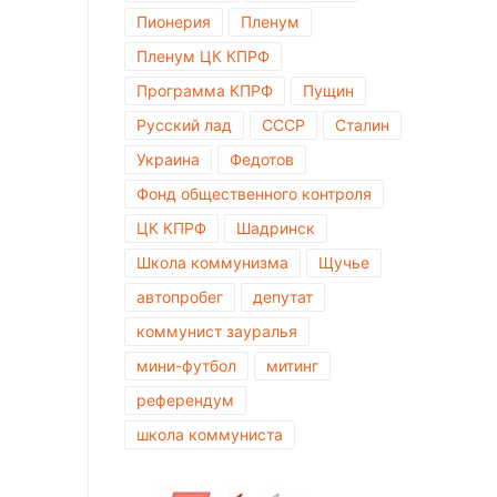
Пионерия
Пленум
Пленум ЦК КПРФ
Программа КПРФ
Пущин
Русский лад
СССР
Сталин
Украина
Федотов
Фонд общественного контроля
ЦК КПРФ
Шадринск
Школа коммунизма
Щучье
автопробег
депутат
коммунист зауралья
мини-футбол
митинг
референдум
школа коммуниста