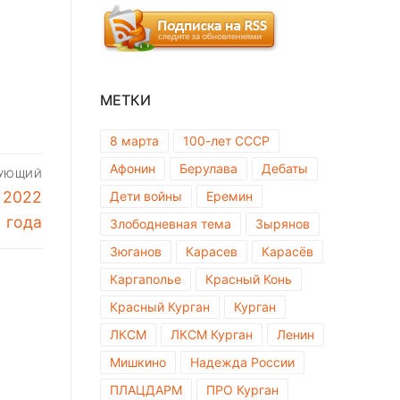
МЕТКИ
8 марта
100-лет СССР
Афонин
Берулава
Дебаты
ДУЮЩИЙ
 2022
Дети войны
Еремин
года
Злободневная тема
Зырянов
Зюганов
Карасев
Карасёв
Каргаполье
Красный Конь
Красный Курган
Курган
ЛКСМ
ЛКСМ Курган
Ленин
Мишкино
Надежда России
ПЛАЦДАРМ
ПРО Курган