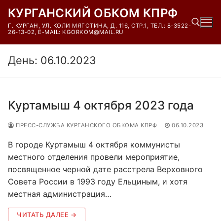
Перейти
КУРГАНСКИЙ ОБКОМ КПРФ
к
Г. КУРГАН, УЛ. КОЛИ МЯГОТИНА, Д. 116, СТР.1, ТЕЛ.: 8-3522-
содержимому
26-13-02, E-MAIL: KGORKOM@MAIL.RU
День:
06.10.2023
Найти:
Куртамыш 4 октября 2023 года
ПРЕСС-СЛУЖБА КУРГАНСКОГО ОБКОМА КПРФ
06.10.2023
В городе Куртамыш 4 октября коммунисты
местного отделения провели мероприятие,
посвященное черной дате расстрела Верховного
Совета России в 1993 году Ельциным, и хотя
местная администрация…
ЧИТАТЬ ДАЛЕЕ →