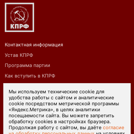
Контактная информация
Устав КПРФ
Программа партии
Как вступить в КПРФ
Мы используем технические cookie для
удобства работы с сайтом и аналитические
При цитировании или ином использовании
cookie посредством метрической программы
материалов, опубликованных на страницах
«Яндекс.Метрика», в целях аналитики
посещаемости сайта. Вы можете запретить
сайта kprf45.ru, ссылка на источник обязательна.
обработку cookies в настройках браузера.
Продолжая работу с сайтом, вы даёте
согласие
на обработку персональных данных
на условиях