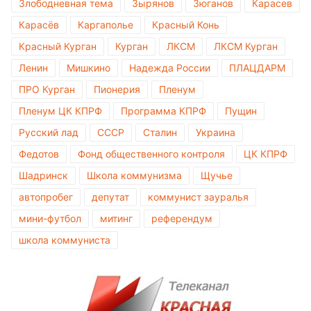
Злободневная тема
Зырянов
Зюганов
Карасев
Карасёв
Каргаполье
Красный Конь
Красный Курган
Курган
ЛКСМ
ЛКСМ Курган
Ленин
Мишкино
Надежда России
ПЛАЦДАРМ
ПРО Курган
Пионерия
Пленум
Пленум ЦК КПРФ
Программа КПРФ
Пущин
Русский лад
СССР
Сталин
Украина
Федотов
Фонд общественного контроля
ЦК КПРФ
Шадринск
Школа коммунизма
Щучье
автопробег
депутат
коммунист зауралья
мини-футбол
митинг
референдум
школа коммуниста