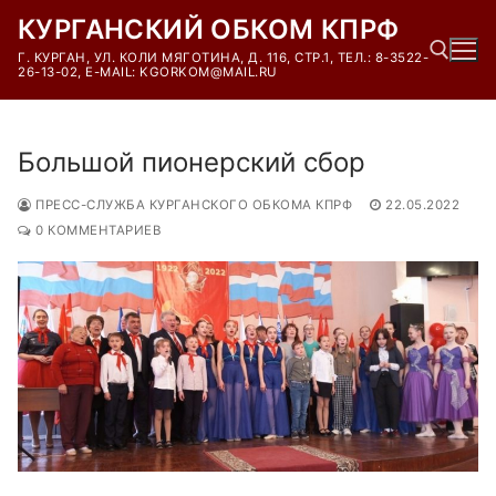
Перейти
КУРГАНСКИЙ ОБКОМ КПРФ
к
Г. КУРГАН, УЛ. КОЛИ МЯГОТИНА, Д. 116, СТР.1, ТЕЛ.: 8-3522-
содержимому
26-13-02, E-MAIL: KGORKOM@MAIL.RU
Найти:
Большой пионерский сбор
ПРЕСС-СЛУЖБА КУРГАНСКОГО ОБКОМА КПРФ
22.05.2022
0 КОММЕНТАРИЕВ