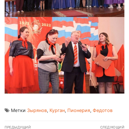
Метки
Зырянов
,
Курган
,
Пионерия
,
Федотов
Навигация
ПРЕДЫДУЩИЙ
СЛЕДУЮЩИЙ