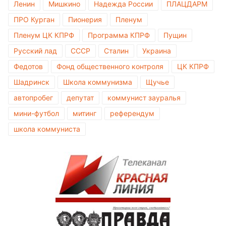
Ленин
Мишкино
Надежда России
ПЛАЦДАРМ
ПРО Курган
Пионерия
Пленум
Пленум ЦК КПРФ
Программа КПРФ
Пущин
Русский лад
СССР
Сталин
Украина
Федотов
Фонд общественного контроля
ЦК КПРФ
Шадринск
Школа коммунизма
Щучье
автопробег
депутат
коммунист зауралья
мини-футбол
митинг
референдум
школа коммуниста