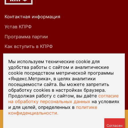
Контактная информация
Устав КПРФ
Программа партии
Как вступить в КПРФ
Мы используем технические cookie для
удобства работы с сайтом и аналитические
При цитировании или ином использовании
cookie посредством метрической программы
материалов, опубликованных на страницах
«Яндекс.Метрика», в целях аналитики
посещаемости сайта. Вы можете запретить
сайта kprf45.ru, ссылка на источник обязательна.
обработку cookies в настройках браузера.
Продолжая работу с сайтом, вы даёте
согласие
на обработку персональных данных
на условиях
и для целей, определенных в
политике
конфиденциальности.
© 2026 Курганский обком КПРФ — Разработка сайта
Веб-
студия У-Лабнет
, хостинг
ООО Русь