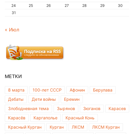
24
25
26
27
28
29
30
31
« Июл
МЕТКИ
8 марта
100-лет СССР
Афонин
Берулава
Дебаты
Дети войны
Еремин
Злободневная тема
Зырянов
Зюганов
Карасев
Карасёв
Каргаполье
Красный Конь
Красный Курган
Курган
ЛКСМ
ЛКСМ Курган