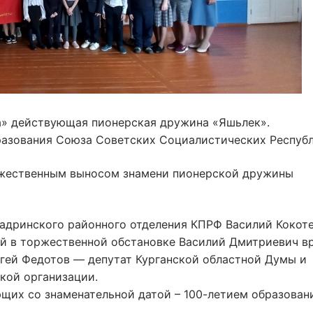
на» действующая пионерская дружина «Яшьлек».
разования Союза Советских Социалистических Республ
оржественным выносом знамени пионерской дружины
Шадринского районного отделения КПРФ Василий Кокоте
й в торжественной обстановке Василий Дмитриевич в
ей Федотов — депутат Курганской областной Думы и
кой организации.
щих со знаменательной датой – 100-летием образован