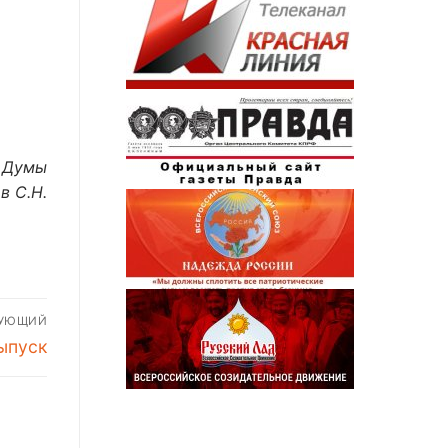
й Думы
в С.Н.
ДУЮЩИЙ
ыпуск