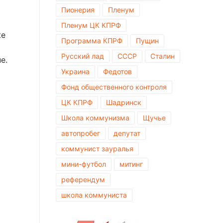
Пионерия
Пленум
Пленум ЦК КПРФ
же
Программа КПРФ
Пущин
Русский лад
СССР
Сталин
е.
Украина
Федотов
Фонд общественного контроля
ЦК КПРФ
Шадринск
Школа коммунизма
Щучье
автопробег
депутат
коммунист зауралья
мини-футбол
митинг
референдум
школа коммуниста