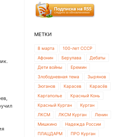
МЕТКИ
8 марта
100-лет СССР
Афонин
Берулава
Дебаты
ик.
Дети войны
Еремин
Злободневная тема
Зырянов
Зюганов
Карасев
Карасёв
Каргаполье
Красный Конь
ев,
Красный Курган
Курган
ручил
ЛКСМ
ЛКСМ Курган
Ленин
Мишкино
Надежда России
ия
ПЛАЦДАРМ
ПРО Курган