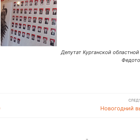
Депутат Курганской областно
Федото
СЛЕ
Следующая
)
Новогодний в
запись: