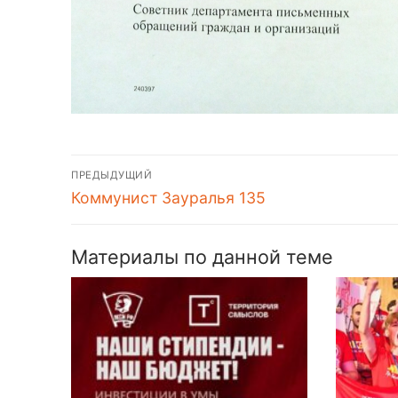
Навигация
ПРЕДЫДУЩИЙ
по
Предыдущая
Коммунист Зауралья 135
запись:
записям
Материалы по данной теме