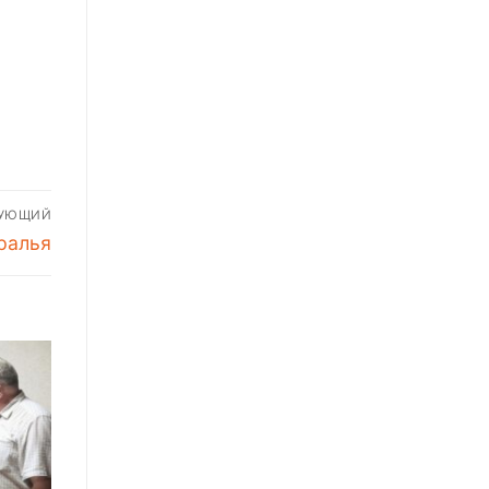
ДУЮЩИЙ
ралья