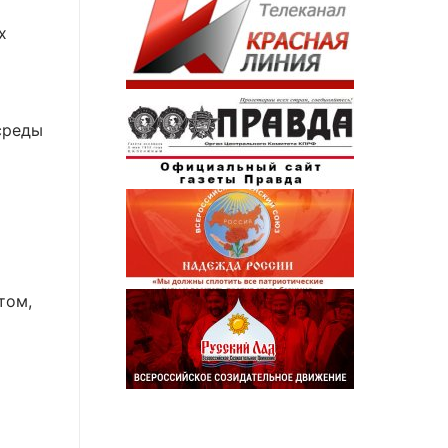
х
среды
том,