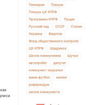
Пионерия
Пленум
Пленум ЦК КПРФ
Программа КПРФ
Пущин
Русский лад
СССР
Сталин
Украина
Федотов
Фонд общественного контроля
ЦК КПРФ
Шадринск
Школа коммунизма
Щучье
автопробег
депутат
коммунист зауралья
мини-футбол
митинг
референдум
 как
школа коммуниста
дписи