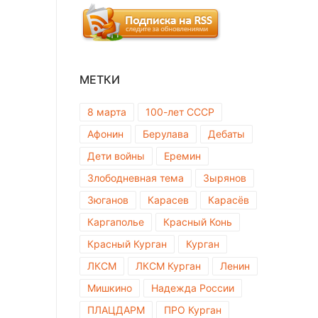
МЕТКИ
8 марта
100-лет СССР
Афонин
Берулава
Дебаты
Дети войны
Еремин
Злободневная тема
Зырянов
Зюганов
Карасев
Карасёв
Каргаполье
Красный Конь
Красный Курган
Курган
ЛКСМ
ЛКСМ Курган
Ленин
Мишкино
Надежда России
ПЛАЦДАРМ
ПРО Курган