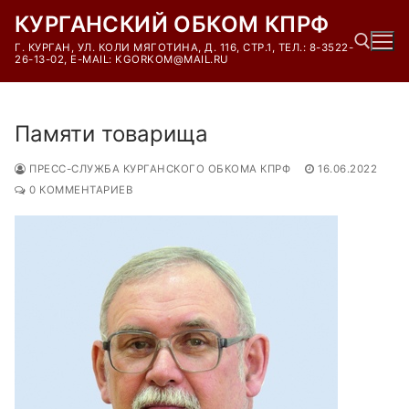
Перейти
КУРГАНСКИЙ ОБКОМ КПРФ
к
Г. КУРГАН, УЛ. КОЛИ МЯГОТИНА, Д. 116, СТР.1, ТЕЛ.: 8-3522-
содержимому
26-13-02, E-MAIL: KGORKOM@MAIL.RU
Найти:
Памяти товарища
ПРЕСС-СЛУЖБА КУРГАНСКОГО ОБКОМА КПРФ
16.06.2022
0 КОММЕНТАРИЕВ