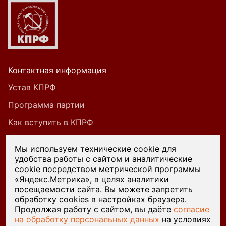
Контактная информация
Устав КПРФ
Программа партии
Как вступить в КПРФ
Мы используем технические cookie для
удобства работы с сайтом и аналитические
При цитировании или ином использовании
cookie посредством метрической программы
материалов, опубликованных на страницах
«Яндекс.Метрика», в целях аналитики
посещаемости сайта. Вы можете запретить
сайта kprf45.ru, ссылка на источник обязательна.
обработку cookies в настройках браузера.
Продолжая работу с сайтом, вы даёте
согласие
на обработку персональных данных
на условиях