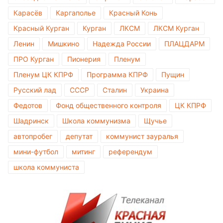
Карасёв
Каргаполье
Красный Конь
Красный Курган
Курган
ЛКСМ
ЛКСМ Курган
Ленин
Мишкино
Надежда России
ПЛАЦДАРМ
ПРО Курган
Пионерия
Пленум
Пленум ЦК КПРФ
Программа КПРФ
Пущин
Русский лад
СССР
Сталин
Украина
Федотов
Фонд общественного контроля
ЦК КПРФ
Шадринск
Школа коммунизма
Щучье
автопробег
депутат
коммунист зауралья
мини-футбол
митинг
референдум
школа коммуниста