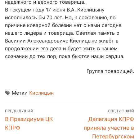
надежного и верного товарища.
В текущем году 17 июня В.А. Кислицыну
исполнилось бы 70 лет. Но, к сожалению, по
причине коварной болезни нет с нами сегодня
нашего лидера и товарища. Светлая память о
Василии Александровиче Кислицыне живёт в
продолжении его дела и будет жить в нашем
сознании до тех пор, пока бьются наши сердца.
Группа товарищей.
Метки
Кислицын
Навигация
ПРЕДЫДУЩИЙ
СЛЕДУЮЩИЙ
по
Предыдущая
Следующая
В Президиуме ЦК
Делегация КПРФ
записям
запись:
запись:
КПРФ
приняла участие в
Петербургском