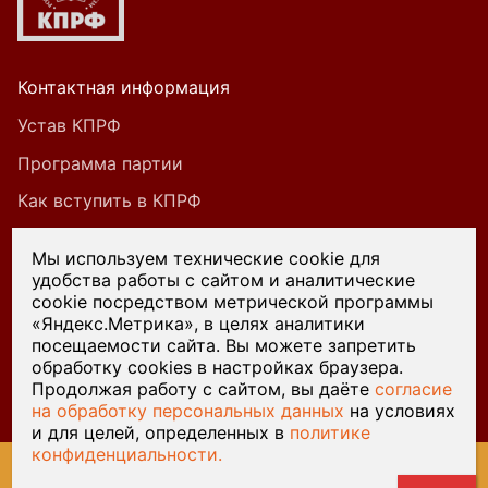
Контактная информация
Устав КПРФ
Программа партии
Как вступить в КПРФ
Мы используем технические cookie для
удобства работы с сайтом и аналитические
При цитировании или ином использовании
cookie посредством метрической программы
материалов, опубликованных на страницах
«Яндекс.Метрика», в целях аналитики
посещаемости сайта. Вы можете запретить
сайта kprf45.ru, ссылка на источник обязательна.
обработку cookies в настройках браузера.
Продолжая работу с сайтом, вы даёте
согласие
на обработку персональных данных
на условиях
и для целей, определенных в
политике
конфиденциальности.
© 2026 Курганский обком КПРФ — Разработка сайта
Веб-