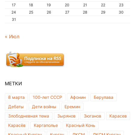
17
18
19
20
21
22
23
24
25
26
27
28
29
30
31
« Июл
МЕТКИ
8 марта
100-лет СССР
Афонин
Берулава
Дебаты
Дети войны
Еремин
Злободневная тема
Зырянов
Зюганов
Карасев
Карасёв
Каргаполье
Красный Конь
Красный Курган
Курган
ЛКСМ
ЛКСМ Курган