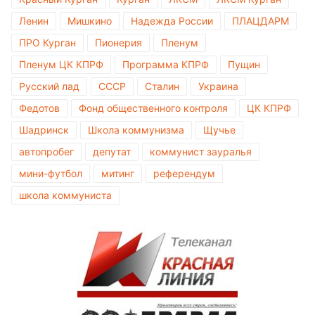
Ленин
Мишкино
Надежда России
ПЛАЦДАРМ
ПРО Курган
Пионерия
Пленум
Пленум ЦК КПРФ
Программа КПРФ
Пущин
Русский лад
СССР
Сталин
Украина
Федотов
Фонд общественного контроля
ЦК КПРФ
Шадринск
Школа коммунизма
Щучье
автопробег
депутат
коммунист зауралья
мини-футбол
митинг
референдум
школа коммуниста