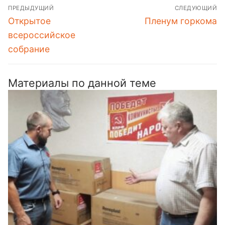
Навигация
ПРЕДЫДУЩИЙ
СЛЕДУЮЩИЙ
по
Предыдущая
Следующая
Открытое
Пленум горкома
записям
запись:
запись:
всероссийское
собрание
Материалы по данной теме