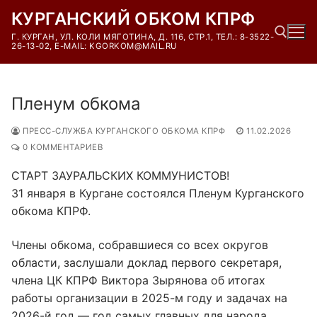
Перейти
КУРГАНСКИЙ ОБКОМ КПРФ
к
Г. КУРГАН, УЛ. КОЛИ МЯГОТИНА, Д. 116, СТР.1, ТЕЛ.: 8-3522-
содержимому
26-13-02, E-MAIL: KGORKOM@MAIL.RU
Найти:
Пленум обкома
ПРЕСС-СЛУЖБА КУРГАНСКОГО ОБКОМА КПРФ
11.02.2026
0 КОММЕНТАРИЕВ
СТАРТ ЗАУРАЛЬСКИХ КОММУНИСТОВ!
31 января в Кургане состоялся Пленум Курганского
обкома КПРФ.
Члены обкома, собравшиеся со всех округов
области, заслушали доклад первого секретаря,
члена ЦК КПРФ Виктора Зырянова об итогах
работы организации в 2025-м году и задачах на
2026-й год — год самых главных для народа