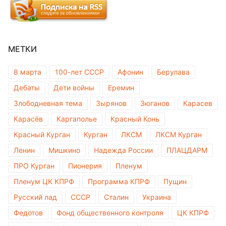
МЕТКИ
8 марта
100-лет СССР
Афонин
Берулава
Дебаты
Дети войны
Еремин
Злободневная тема
Зырянов
Зюганов
Карасев
Карасёв
Каргаполье
Красный Конь
Красный Курган
Курган
ЛКСМ
ЛКСМ Курган
Ленин
Мишкино
Надежда России
ПЛАЦДАРМ
ПРО Курган
Пионерия
Пленум
Пленум ЦК КПРФ
Программа КПРФ
Пущин
Русский лад
СССР
Сталин
Украина
Федотов
Фонд общественного контроля
ЦК КПРФ