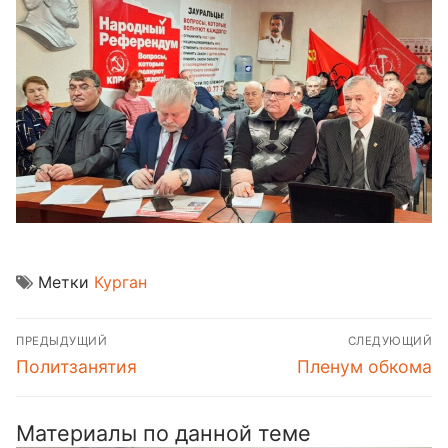
Метки
Курган
Навигация
ПРЕДЫДУЩИЙ
СЛЕДУЮЩИЙ
по
Предыдущая
Следующая
Политзанятия
Пленум обкома
записям
запись:
запись:
Материалы по данной теме