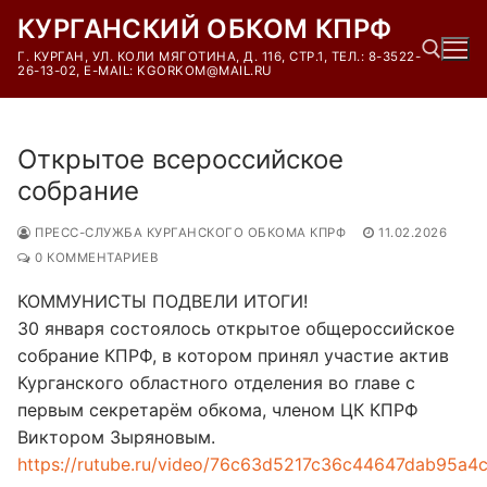
Перейти
КУРГАНСКИЙ ОБКОМ КПРФ
к
Г. КУРГАН, УЛ. КОЛИ МЯГОТИНА, Д. 116, СТР.1, ТЕЛ.: 8-3522-
содержимому
26-13-02, E-MAIL: KGORKOM@MAIL.RU
Найти:
Открытое всероссийское
собрание
ПРЕСС-СЛУЖБА КУРГАНСКОГО ОБКОМА КПРФ
11.02.2026
0 КОММЕНТАРИЕВ
КОММУНИСТЫ ПОДВЕЛИ ИТОГИ!
30 января состоялось открытое общероссийское
собрание КПРФ, в котором принял участие актив
Курганского областного отделения во главе с
первым секретарём обкома, членом ЦК КПРФ
Виктором Зыряновым.
https://rutube.ru/video/76c63d5217c36c44647dab95a4