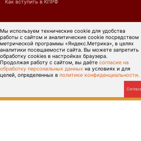
Как вступить в КПРФ
При цитировании или ином использовании
Мы используем технические cookie для удобства
материалов, опубликованных на страницах
работы с сайтом и аналитические cookie посредством
метрической программы «Яндекс.Метрика», в целях
сайта kprf45.ru, ссылка на источник обязательна.
аналитики посещаемости сайта. Вы можете запретить
обработку cookies в настройках браузера.
Продолжая работу с сайтом, вы даёте
согласие на
обработку персональных данных
на условиях и для
целей, определенных в
политике конфиденциальности.
© 2026 Курганский обком КПРФ — Разработка сайта
Веб-
студия У-Лабнет
, хостинг
ООО Русь