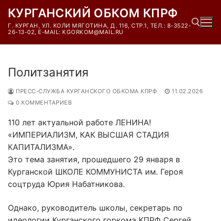
Перейти
КУРГАНСКИЙ ОБКОМ КПРФ
к
Г. КУРГАН, УЛ. КОЛИ МЯГОТИНА, Д. 116, СТР.1, ТЕЛ.: 8-3522-
содержимому
26-13-02, E-MAIL: KGORKOM@MAIL.RU
Найти:
Политзанятия
ПРЕСС-СЛУЖБА КУРГАНСКОГО ОБКОМА КПРФ
11.02.2026
0 КОММЕНТАРИЕВ
110 лет актуальной работе ЛЕНИНА!
«ИМПЕРИАЛИЗМ, КАК ВЫСШАЯ СТАДИЯ
КАПИТАЛИЗМА».
Это тема занятия, прошедшего 29 января в
Курганской ШКОЛЕ КОММУНИСТА им. Героя
соцтруда Юрия Набатникова.
Однако, руководитель школы, секретарь по
идеологии Курганского горкома КПРФ Сергей