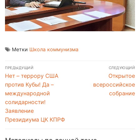
Метки
Школа коммунизма
Навигация
ПРЕДЫДУЩИЙ
СЛЕДУЮЩИЙ
по
Предыдущая
Следующая
Нет – террору США
Открытое
записям
запись:
запись:
против Кубы! Да –
всероссийское
международной
собрание
солидарности!
Заявление
Президиума ЦК КПРФ