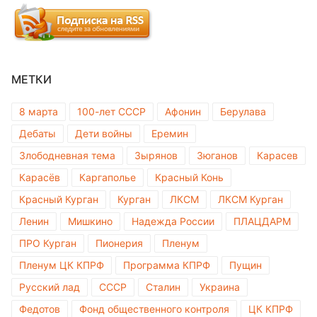
МЕТКИ
8 марта
100-лет СССР
Афонин
Берулава
Дебаты
Дети войны
Еремин
Злободневная тема
Зырянов
Зюганов
Карасев
Карасёв
Каргаполье
Красный Конь
Красный Курган
Курган
ЛКСМ
ЛКСМ Курган
Ленин
Мишкино
Надежда России
ПЛАЦДАРМ
ПРО Курган
Пионерия
Пленум
Пленум ЦК КПРФ
Программа КПРФ
Пущин
Русский лад
СССР
Сталин
Украина
Федотов
Фонд общественного контроля
ЦК КПРФ