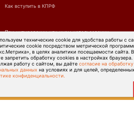
Как вступить в КПРФ
При цитировании или ином использовании
материалов, опубликованных на страницах
пользуем технические cookie для удобства работы с с
литические cookie посредством метрической програм
сайта kprf45.ru, ссылка на источник обязательна.
кс.Метрика», в целях аналитики посещаемости сайта. 
е запретить обработку cookies в настройках браузера.
лжая работу с сайтом, вы даёте
согласие на обработку
нальных данных
на условиях и для целей, определенны
тике конфиденциальности.
© 2026 Курганский обком КПРФ — Разработка сайта
Веб-
студия У-Лабнет
, хостинг
ООО Русь