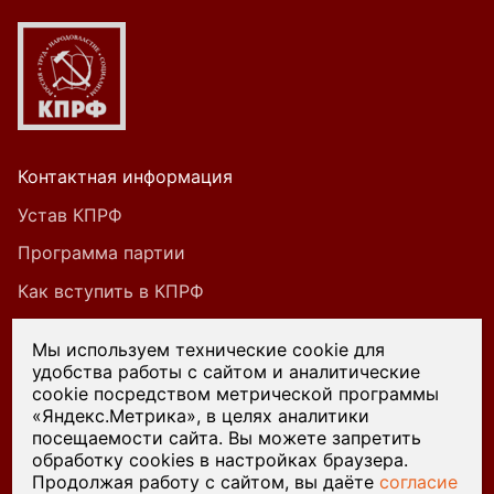
Контактная информация
Устав КПРФ
Программа партии
Как вступить в КПРФ
Мы используем технические cookie для
удобства работы с сайтом и аналитические
При цитировании или ином использовании
cookie посредством метрической программы
материалов, опубликованных на страницах
«Яндекс.Метрика», в целях аналитики
посещаемости сайта. Вы можете запретить
сайта kprf45.ru, ссылка на источник обязательна.
обработку cookies в настройках браузера.
Продолжая работу с сайтом, вы даёте
согласие