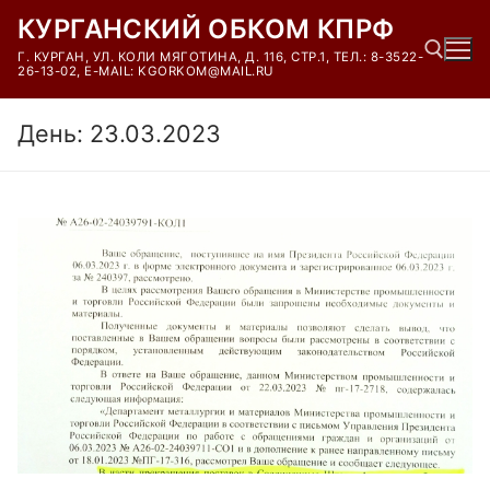
Перейти
КУРГАНСКИЙ ОБКОМ КПРФ
к
Г. КУРГАН, УЛ. КОЛИ МЯГОТИНА, Д. 116, СТР.1, ТЕЛ.: 8-3522-
содержимому
26-13-02, E-MAIL: KGORKOM@MAIL.RU
День:
23.03.2023
Найти: