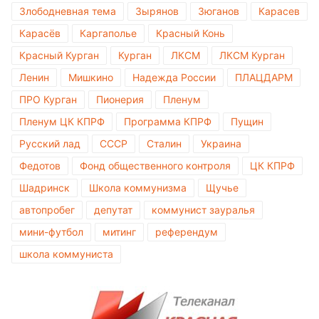
Злободневная тема
Зырянов
Зюганов
Карасев
Карасёв
Каргаполье
Красный Конь
Красный Курган
Курган
ЛКСМ
ЛКСМ Курган
Ленин
Мишкино
Надежда России
ПЛАЦДАРМ
ПРО Курган
Пионерия
Пленум
Пленум ЦК КПРФ
Программа КПРФ
Пущин
Русский лад
СССР
Сталин
Украина
Федотов
Фонд общественного контроля
ЦК КПРФ
Шадринск
Школа коммунизма
Щучье
автопробег
депутат
коммунист зауралья
мини-футбол
митинг
референдум
школа коммуниста