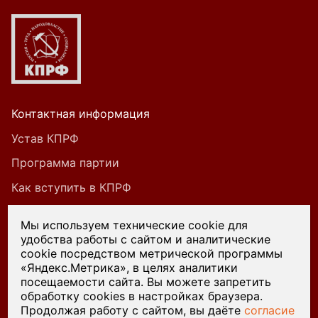
Контактная информация
Устав КПРФ
Программа партии
Как вступить в КПРФ
Мы используем технические cookie для
удобства работы с сайтом и аналитические
При цитировании или ином использовании
cookie посредством метрической программы
материалов, опубликованных на страницах
«Яндекс.Метрика», в целях аналитики
посещаемости сайта. Вы можете запретить
сайта kprf45.ru, ссылка на источник обязательна.
обработку cookies в настройках браузера.
Продолжая работу с сайтом, вы даёте
согласие