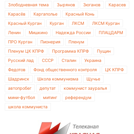
Злободневная тема
Зырянов
Зюганов
Карасев
Карасёв
Каргаполье
Красный Конь
Красный Курган
Курган
ЛКСМ
ЛКСМ Курган
Ленин
Мишкино
Надежда России
ПЛАЦДАРМ
ПРО Курган
Пионерия
Пленум
Пленум ЦК КПРФ
Программа КПРФ
Пущин
Русский лад
СССР
Сталин
Украина
Федотов
Фонд общественного контроля
ЦК КПРФ
Шадринск
Школа коммунизма
Щучье
автопробег
депутат
коммунист зауралья
мини-футбол
митинг
референдум
школа коммуниста