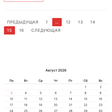
Пагинация
ПРЕДЫДУЩАЯ
1
…
12
13
14
записей
15
16
СЛЕДУЮЩАЯ
Август 2026
Пн
Вт
Ср
Чт
Пт
Сб
Вс
1
2
3
4
5
6
7
8
9
10
11
12
13
14
15
16
17
18
19
20
21
22
23
24
25
26
27
28
29
30