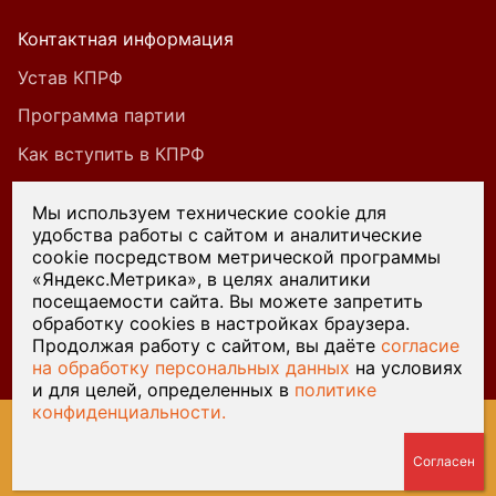
Контактная информация
Устав КПРФ
Программа партии
Как вступить в КПРФ
Мы используем технические cookie для
удобства работы с сайтом и аналитические
При цитировании или ином использовании
cookie посредством метрической программы
материалов, опубликованных на страницах
«Яндекс.Метрика», в целях аналитики
посещаемости сайта. Вы можете запретить
сайта kprf45.ru, ссылка на источник обязательна.
обработку cookies в настройках браузера.
Продолжая работу с сайтом, вы даёте
согласие
на обработку персональных данных
на условиях
и для целей, определенных в
политике
конфиденциальности.
© 2026 Курганский обком КПРФ — Разработка сайта
Веб-
студия У-Лабнет
, хостинг
ООО Русь